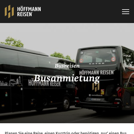
Busreisen
Busanmietung
Planen Sie eine Reise, einen Kurztrip oder benötigen ‚nur‘ einen Bus,