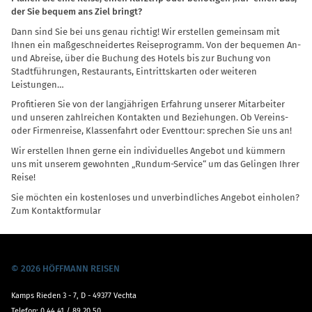
der Sie bequem ans Ziel bringt?
Dann sind Sie bei uns genau richtig! Wir erstellen gemeinsam mit
Ihnen ein maßgeschneidertes Reiseprogramm. Von der bequemen An-
und Abreise, über die Buchung des Hotels bis zur Buchung von
Stadtführungen, Restaurants, Eintrittskarten oder weiteren
Leistungen…
Profitieren Sie von der langjährigen Erfahrung unserer Mitarbeiter
und unseren zahlreichen Kontakten und Beziehungen. Ob Vereins-
oder Firmenreise, Klassenfahrt oder Eventtour: sprechen Sie uns an!
Wir erstellen Ihnen gerne ein individuelles Angebot und kümmern
uns mit unserem gewohnten „
Rundum-Service
“ um das Gelingen Ihrer
Reise!
Sie möchten ein kostenloses und unverbindliches Angebot einholen?
Zum Kontaktformular
© 2026 HÖFFMANN REISEN
Kamps Rieden 3 - 7, D - 49377 Vechta
Telefon:
0 44 41 / 89 20 50