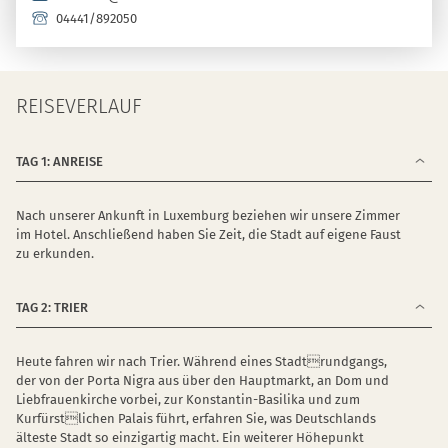
04441/892050
REISEVERLAUF
TAG 1: ANREISE
Nach unserer Ankunft in Luxemburg beziehen wir unsere Zimmer
im Hotel. Anschließend haben Sie Zeit, die Stadt auf eigene Faust
zu erkunden.
TAG 2: TRIER
Heute fahren wir nach Trier. Während eines Stadtrundgangs,
der von der Porta Nigra aus über den Hauptmarkt, an Dom und
Liebfrauenkirche vorbei, zur Konstantin-Basilika und zum
Kurfürstlichen Palais führt, erfahren Sie, was Deutschlands
älteste Stadt so einzigartig macht. Ein weiterer Höhepunkt