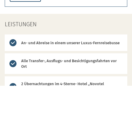
LEISTUNGEN
An- und Abreise in einem unserer Luxus-Fernreisebusse
Alle Transfer-, Ausflugs- und Besichtigungsfahrten vor
Ort
2 Übernachtungen im 4-Sterne- Hotel „Novotel
Luxembourg Centre“ im Doppelzimmer inkl. Frühstück
Geführter Weinrundgang mit Weinprobe und Abendessen
Stadtführung in Trier und Luxemburg mit ortskundigem
Reiseführer