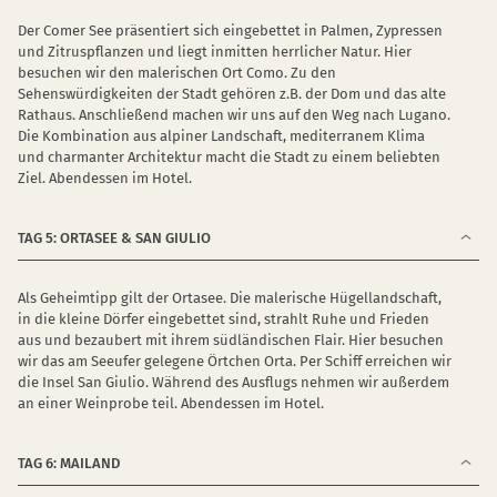
Der Comer See präsentiert sich eingebettet in Palmen, Zypressen
und Zitruspflanzen und liegt inmitten herrlicher Natur. Hier
besuchen wir den malerischen Ort Como. Zu den
Sehenswürdigkeiten der Stadt gehören z.B. der Dom und das alte
Rathaus. Anschließend machen wir uns auf den Weg nach Lugano.
Die Kombination aus alpiner Landschaft, mediterranem Klima
und charmanter Architektur macht die Stadt zu einem beliebten
Ziel. Abendessen im Hotel.
TAG 5: ORTASEE & SAN GIULIO
Als Geheimtipp gilt der Ortasee. Die malerische Hügellandschaft,
in die kleine Dörfer eingebettet sind, strahlt Ruhe und Frieden
aus und bezaubert mit ihrem südländischen Flair. Hier besuchen
wir das am Seeufer gelegene Örtchen Orta. Per Schiff erreichen wir
die Insel San Giulio. Während des Ausflugs nehmen wir außerdem
an einer Weinprobe teil. Abendessen im Hotel.
TAG 6: MAILAND