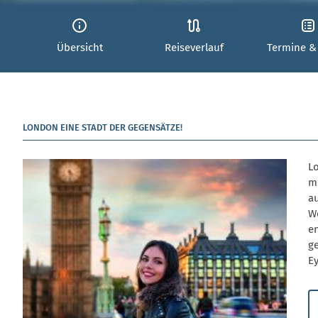
Übersicht
Reiseverlauf
Termine &
LONDON EINE STADT DER GEGENSÄTZE!
L
m
au
We
e
g
Ey