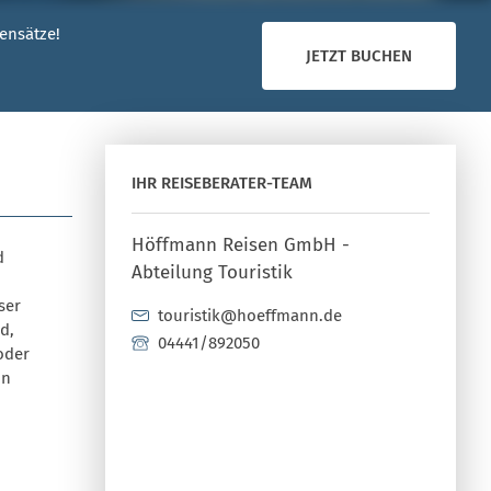
ensätze!
JETZT BUCHEN
IHR REISEBERATER-TEAM
Höffmann Reisen GmbH -
d
Abteilung Touristik
ser
touristik@hoeffmann.de
d,
04441/892050
oder
on