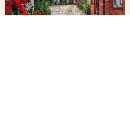
BUSREISEN
Rote Rosen Spezial - ab Vechta
Bei dieser Tagesfahrt dreht sich alles um die bekannte Telenovela „Rote
Rosen“. In Lüneburg können Sie hinter die Kulisse der Serie schauen und die
Drehorte hautnah erleben.
ab 79,- €
MEHR ERFAHREN
© 2026 HÖFFMANN REISEN