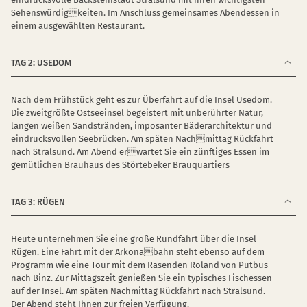
Sehenswürdigkeiten. Im Anschluss gemeinsames Abendessen in
einem ausgewählten Restaurant.
TAG 2: USEDOM
Nach dem Frühstück geht es zur Überfahrt auf die Insel Usedom.
Die zweitgrößte Ostseeinsel begeistert mit unberührter Natur,
langen weißen Sandstränden, imposanter Bäderarchitektur und
eindrucksvollen Seebrücken. Am späten Nachmittag Rückfahrt
nach Stralsund. Am Abend erwartet Sie ein zünftiges Essen im
gemütlichen Brauhaus des Störtebeker Brauquartiers
TAG 3: RÜGEN
Heute unternehmen Sie eine große Rundfahrt über die Insel
Rügen. Eine Fahrt mit der Arkonabahn steht ebenso auf dem
Programm wie eine Tour mit dem Rasenden Roland von Putbus
nach Binz. Zur Mittagszeit genießen Sie ein typisches Fischessen
auf der Insel. Am späten Nachmittag Rückfahrt nach Stralsund.
Der Abend steht Ihnen zur freien Verfügung.