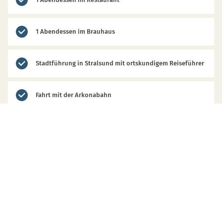
1 Abendessen im Brauhaus
Stadtführung in Stralsund mit ortskundigem Reiseführer
Fahrt mit der Arkonabahn
Fahrt mit dem Rasenden Roland
1 Fischessen auf Rügen
Fährfahrten und Kutschfahrt Hiddensee
Stadtführung in Rostock