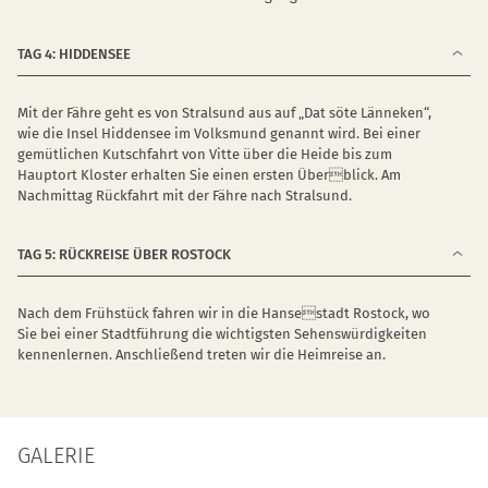
TAG 4: HIDDENSEE
Mit der Fähre geht es von Stralsund aus auf „Dat söte Länneken“,
wie die Insel Hiddensee im Volksmund genannt wird. Bei einer
gemütlichen Kutschfahrt von Vitte über die Heide bis zum
Hauptort Kloster erhalten Sie einen ersten Überblick. Am
Nachmittag Rückfahrt mit der Fähre nach Stralsund.
TAG 5: RÜCKREISE ÜBER ROSTOCK
Nach dem Frühstück fahren wir in die Hansestadt Rostock, wo
Sie bei einer Stadtführung die wichtigsten Sehenswürdigkeiten
kennenlernen. Anschließend treten wir die Heimreise an.
GALERIE