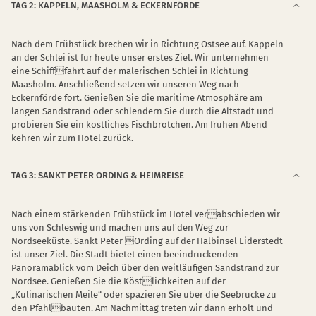
TAG 2: KAPPELN, MAASHOLM & ECKERNFÖRDE
Nach dem Frühstück brechen wir in Richtung Ostsee auf. Kappeln
an der Schlei ist für heute unser erstes Ziel. Wir unternehmen
eine Schifffahrt auf der malerischen Schlei in Richtung
Maasholm. Anschließend setzen wir unseren Weg nach
Eckernförde fort. Genießen Sie die maritime Atmosphäre am
langen Sandstrand oder schlendern Sie durch die Altstadt und
probieren Sie ein köstliches Fischbrötchen. Am frühen Abend
kehren wir zum Hotel zurück.
TAG 3: SANKT PETER ORDING & HEIMREISE
Nach einem stärkenden Frühstück im Hotel verabschieden wir
uns von Schleswig und machen uns auf den Weg zur
Nordseeküste. Sankt Peter Ording auf der Halbinsel Eiderstedt
ist unser Ziel. Die Stadt bietet einen beeindruckenden
Panoramablick vom Deich über den weitläufigen Sandstrand zur
Nordsee. Genießen Sie die Köstlichkeiten auf der
„Kulinarischen Meile“ oder spazieren Sie über die Seebrücke zu
den Pfahlbauten. Am Nachmittag treten wir dann erholt und