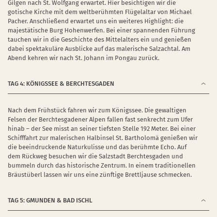
Gilgen nach St. Wolfgang erwartet. Hier besichtigen wir die
gotische Kirche mit dem weltberühmten Flügelaltar von Michael
Pacher. Anschließend erwartet uns ein weiteres Highlight: die
majestätische Burg Hohenwerfen. Bei einer spannenden Führung
tauchen wir in die Geschichte des Mittelalters ein und genießen
dabei spektakuläre Ausblicke auf das malerische Salzachtal. Am
Abend kehren wir nach St. Johann im Pongau zurück.
TAG 4: KÖNIGSSEE & BERCHTESGADEN
Nach dem Frühstück fahren wir zum Königssee. Die gewaltigen
Felsen der Berchtesgadener Alpen fallen fast senkrecht zum Ufer
hinab – der See misst an seiner tiefsten Stelle 192 Meter. Bei einer
Schifffahrt zur malerischen Halbinsel St. Bartholomä genießen wir
die beeindruckende Naturkulisse und das berühmte Echo. Auf
dem Rückweg besuchen wir die Salzstadt Berchtesgaden und
bummeln durch das historische Zentrum. In einem traditionellen
Bräustüberl lassen wir uns eine zünftige Brettljause schmecken.
TAG 5: GMUNDEN & BAD ISCHL