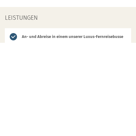
LEISTUNGEN
An- und Abreise in einem unserer Luxus-Fernreisebusse
Alle Transfer-, Ausflugs- und Besichtigungsfahrten vor
Ort
5 Übernachtungen im 3-Sterne-Hotel „Hubertusstube“ im
Doppelzimmer inkl. Frühstück
4 Abendessen
1 Grillabend auf der Hotelterrasse