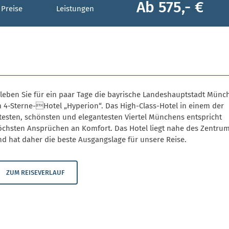
Ab 575,- €
 Preise
Leistungen
rleben Sie für ein paar Tage die bayrische Landeshauptstadt Münc
m 4-Sterne-Hotel „Hyperion“. Das High-Class-Hotel in einem der
testen, schönsten und elegantesten Viertel Münchens entspricht
öchsten Ansprüchen an Komfort. Das Hotel liegt nahe des Zentru
nd hat daher die beste Ausgangslage für unsere Reise.
ZUM REISEVERLAUF