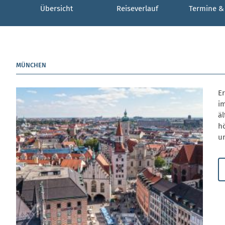
Übersicht
Reiseverlauf
Termine &
MÜNCHEN
E
i
äl
h
u