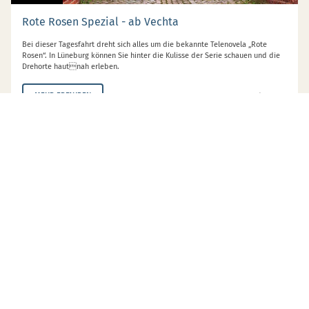
Rote Rosen Spezial - ab Vechta
Bei dieser Tagesfahrt dreht sich alles um die bekannte Telenovela „Rote
Rosen“. In Lüneburg können Sie hinter die Kulisse der Serie schauen und die
Drehorte hautnah erleben.
ab 79,- €
MEHR ERFAHREN
© 2026 HÖFFMANN REISEN
Kamps Rieden 3 - 7, D - 49377 Vechta
Telefon:
0 44 41 / 89 20 50
E-Mail:
touristik@hoeffmann.de