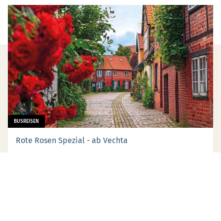
BUSREISEN
Rote Rosen Spezial - ab Vechta
Bei dieser Tagesfahrt dreht sich alles um die bekannte Telenovela „Rote
Rosen“. In Lüneburg können Sie hinter die Kulisse der Serie schauen und die
Drehorte hautnah erleben.
ab 79,- €
MEHR ERFAHREN