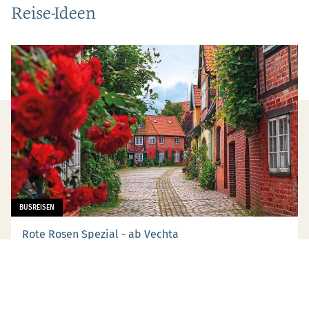
Reise-Ideen
BUSREISEN
Rote Rosen Spezial - ab Vechta
Bei dieser Tagesfahrt dreht sich alles um die bekannte Telenovela „Rote
Rosen“. In Lüneburg können Sie hinter die Kulisse der Serie schauen und die
Drehorte hautnah erleben.
ab 79,- €
MEHR ERFAHREN