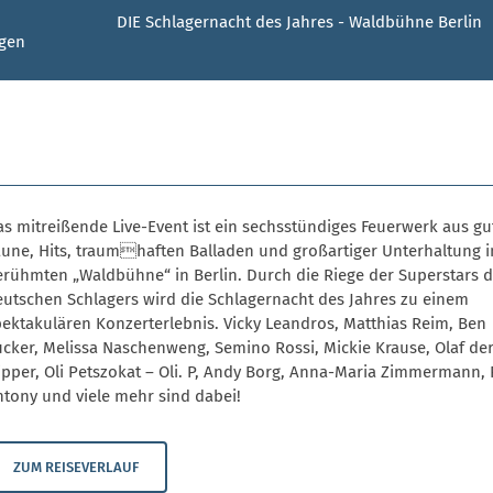
DIE Schlagernacht des Jahres - Waldbühne Berlin
ngen
s mitreißende Live-Event ist ein sechsstündiges Feuerwerk aus gu
aune, Hits, traumhaften Balladen und großartiger Unterhaltung i
erühmten „Waldbühne“ in Berlin. Durch die Riege der Superstars 
eutschen Schlagers wird die Schlagernacht des Jahres zu einem
pektakulären Konzerterlebnis. Vicky Leandros, Matthias Reim, Ben
ucker, Melissa Naschenweng, Semino Rossi, Mickie Krause, Olaf de
ipper, Oli Petszokat – Oli. P, Andy Borg, Anna-Maria Zimmermann,
ntony und viele mehr sind dabei!
ZUM REISEVERLAUF