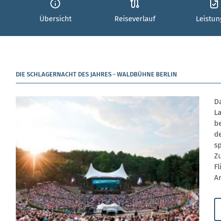
Übersicht
Reiseverlauf
Leistu
DIE SCHLAGERNACHT DES JAHRES - WALDBÜHNE BERLIN
Da
L
b
d
s
Z
Fl
A