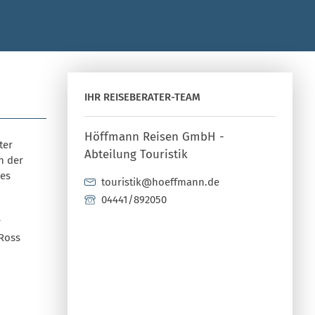
IHR REISEBERATER-TEAM
Höffmann Reisen GmbH -
ter
Abteilung Touristik
n der
des
touristik@hoeffmann.de
04441/892050
r
 Ross