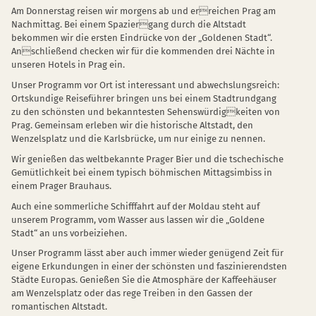
Am Donnerstag reisen wir morgens ab und erreichen Prag am
Nachmittag. Bei einem Spaziergang durch die Altstadt
bekommen wir die ersten Eindrücke von der „Goldenen Stadt“.
Anschließend checken wir für die kommenden drei Nächte in
unseren Hotels in Prag ein.
Unser Programm vor Ort ist interessant und abwechslungsreich:
Ortskundige Reiseführer bringen uns bei einem Stadtrundgang
zu den schönsten und bekanntesten Sehenswürdigkeiten von
Prag. Gemeinsam erleben wir die historische Altstadt, den
Wenzelsplatz und die Karlsbrücke, um nur einige zu nennen.
Wir genießen das weltbekannte Prager Bier und die tschechische
Gemütlichkeit bei einem typisch böhmischen Mittagsimbiss in
einem Prager Brauhaus.
Auch eine sommerliche Schifffahrt auf der Moldau steht auf
unserem Programm, vom Wasser aus lassen wir die „Goldene
Stadt“ an uns vorbeiziehen.
Unser Programm lässt aber auch immer wieder genügend Zeit für
eigene Erkundungen in einer der schönsten und faszinierendsten
Städte Europas. Genießen Sie die Atmosphäre der Kaffeehäuser
am Wenzelsplatz oder das rege Treiben in den Gassen der
romantischen Altstadt.