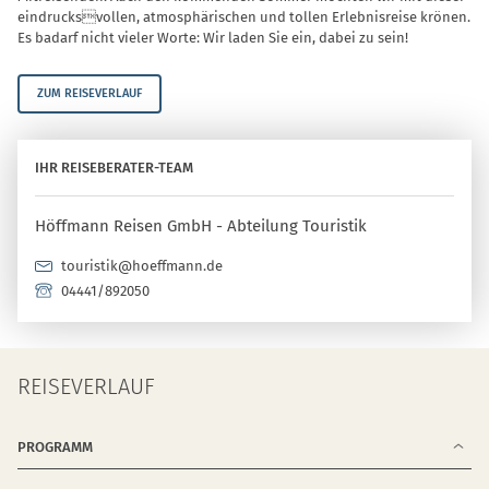
eindrucksvollen, atmosphärischen und tollen Erlebnisreise krönen.
Es badarf nicht vieler Worte: Wir laden Sie ein, dabei zu sein!
ZUM REISEVERLAUF
IHR REISEBERATER-TEAM
Höffmann Reisen GmbH - Abteilung Touristik
touristik@hoeffmann.de
04441/892050
REISEVERLAUF
PROGRAMM