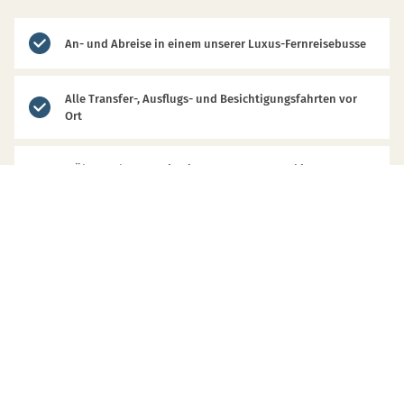
An- und Abreise in einem unserer Luxus-Fernreisebusse
Alle Transfer-, Ausflugs- und Besichtigungsfahrten vor
Ort
3 Übernachtungen in einem 4-Sterne-Hotel im
Doppelzimmer inkl. Frühstück
Stadtrundgang in Prag mit deutschsprachigem
Reiseführer
Schifffahrt auf der Moldau
1 Mittagsimbiss in einem Prager Brauhaus